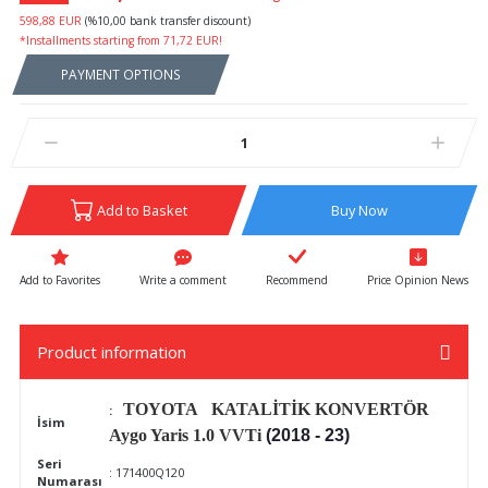
598,88 EUR
(%10,00 bank transfer discount)
*Installments starting from 71,72 EUR!
PAYMENT OPTIONS
Add to Basket
Buy Now
Write a comment
Recommend
Price Opinion News
Product information
TOYOTA KATALİTİK KONVERTÖR
:
İsim
Aygo Yaris 1.0 VVTi
(2018 - 23)
Seri
: 171400Q120
Numarası