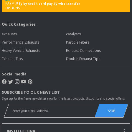
Pay by credit card pay by wire transfer
Quick Categories
exhausts
catalysts
Performance Exhausts
Particle Filters
Heavy Vehicle Exhausts
Exhaust Connections
Exhaust Tips
Double Exhaust Tips
Social media
SUBSCRIBE TO OUR NEWS LIST
Sign up for the free e-newsletter now for the latest products, discounts and special offers.
SAVE
INSTITUTIONAL