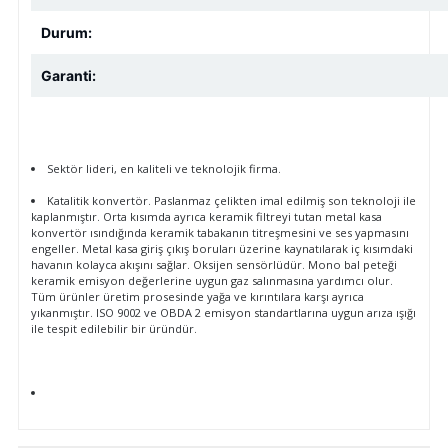
Durum:
Garanti:
Sektör lideri, en kaliteli ve teknolojik firma.
Katalitik konvertör. Paslanmaz çelikten imal edilmiş son teknoloji ile
kaplanmıştır. Orta kısımda ayrıca keramik filtreyi tutan metal kasa
konvertör ısındığında keramik tabakanın titreşmesini ve ses yapmasını
engeller. Metal kasa giriş çıkış boruları üzerine kaynatılarak iç kısımdaki
havanın kolayca akışını sağlar. Oksijen sensörlüdür. Mono bal peteği
keramik emisyon değerlerine uygun gaz salınmasına yardımcı olur.
Tüm ürünler üretim prosesinde yağa ve kırıntılara karşı ayrıca
yıkanmıştır. ISO 9002 ve OBDA 2 emisyon standartlarına uygun arıza ışığı
ile tespit edilebilir bir üründür.