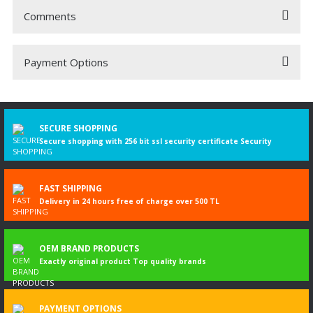
Comments
Payment Options
Be the first to comment on this product!
Write a Comment
SECURE SHOPPING
Secure shopping with 256 bit ssl security certificate Security
FAST SHIPPING
Delivery in 24 hours free of charge over 500 TL
OEM BRAND PRODUCTS
Exactly original product Top quality brands
PAYMENT OPTIONS