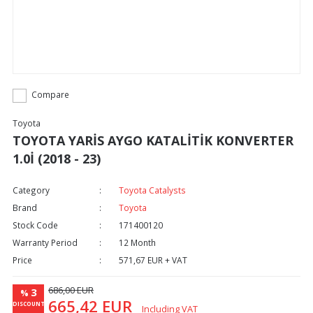
Compare
Toyota
TOYOTA YARİS AYGO KATALİTİK KONVERTER
1.0İ (2018 - 23)
Category
Toyota Catalysts
Brand
Toyota
Stock Code
171400120
Warranty Period
12 Month
Price
571,67 EUR + VAT
686,00 EUR
3
%
665,42 EUR
DISCOUNT
Including VAT