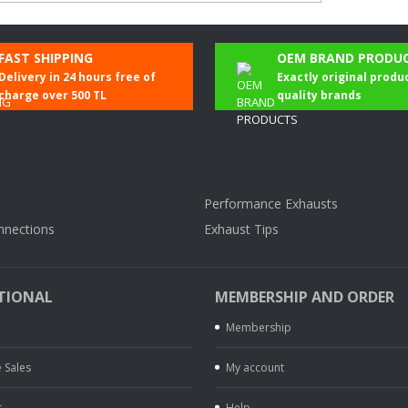
FAST SHIPPING
OEM BRAND PRODU
Delivery in 24 hours free of
Exactly original produ
charge over 500 TL
quality brands
Performance Exhausts
nnections
Exhaust Tips
TIONAL
MEMBERSHIP AND ORDER
Membership
 Sales
My account
s
Help