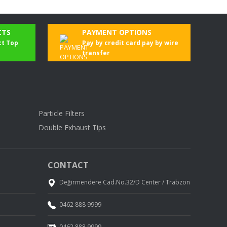
CTS
PAYMENT OPTIONS
ct Top
Pay by credit card pay by wire
transfer
Particle Filters
Double Exhaust Tips
CONTACT
Değirmendere Cad.No.32/D Center / Trabzon
0462 888 9999
0462 888 9999