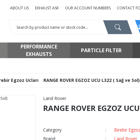
ABOUT US
EXHAUST ASK
OUR ACCOUNT NUMBERS
CONTACT F
PERFORMANCE
PARTICLE FILTER
EXHAUSTS
rebir Egzoz Ucları
RANGE ROVER EGZOZ UCU L322 ( Sağ ve Sol)
Land Rover
RANGE ROVER EGZOZ UCU L
Category
Birebir Egzoz
Brand
Land Rover