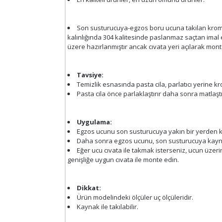
Son susturucuya-egzos boru ucuna takılan krom
kalınlığında 304 kalitesinde paslanmaz saçtan imal e
üzere hazırlanmıştır ancak cıvata yeri açılarak monte
Tavsiye:
Temizlik esnasında pasta cila, parlatıcı yerine k
Pasta cila önce parlaklaştırır daha sonra matlaştır
Uygulama:
Egzos ucunu son susturucuya yakın bir yerden ke
Daha sonra egzos ucunu, son susturucuya kayna
Eğer ucu cıvata ile takmak isterseniz, ucun üzeri
genişliğe uygun cıvata ile monte edin.
Dikkat:
Ürün modelindeki ölçüler uç ölçüleridir.
Kaynak ile takılabilir.