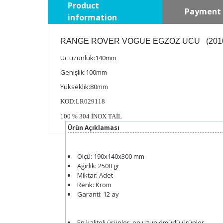
Product
Payment 
information
RANGE ROVER VOGUE
EGZOZ UCU (2010
Uc uzunluk:140mm
Genişlik:100mm
Yükseklik:80mm
KOD:LR029118
100 % 304 İNOX TAİL
Ürün Açıklaması
Ölçü: 190x140x300 mm
Ağırlık: 2500 gr
Miktar: Adet
Renk: Krom
Garanti: 12 ay
En kaliteli ürünler, en uzun ömürlü ürünler.