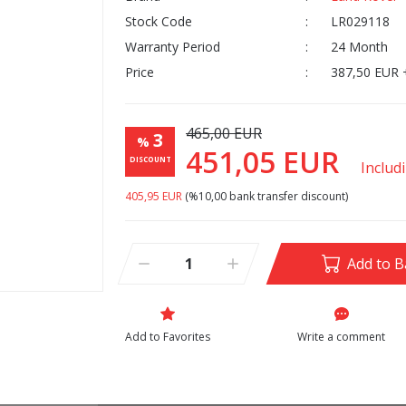
Stock Code
LR029118
Warranty Period
24 Month
Price
387,50 EUR 
465,00 EUR
3
%
451,05 EUR
DISCOUNT
Includ
405,95 EUR
(%10,00 bank transfer discount)
Add to B
Write a comment