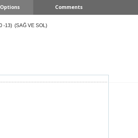
Options
Comments
 -13)
(SAĞ VE SOL)
Ürün A
OEM P
Numara
Otomob
Germax