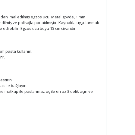
Menşe 
dan imal edilmiş egzos ucu. Metal gövde, 1 mm
dilmiş ve polisajla parlatılmıştır. Kaynakla uygulanmak
Garanti
 edilebilir. Egzos ucu boyu 15 cm civarıdır.
OEM/
Paketl
rom pasta kullanın.
ır.
Teslima
stirin.
k ile bağlayın.
ne matkap ile paslanmaz uç ile en az 3 delik açın ve