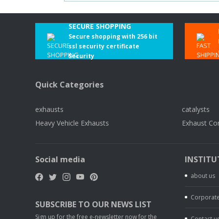
SECURE SHOPPING
Secure shopping with 256 bit
ssl security certificate
Security
Quick Categories
exhausts
catalysts
Heavy Vehicle Exhausts
Exhaust Co
Social media
INSTITU
about us
Corporate
SUBSCRIBE TO OUR NEWS LIST
Sign up for the free e-newsletter now for the
Contact u