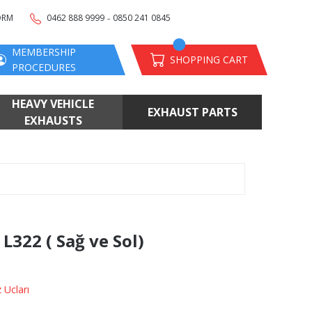
-
ORM
0462 888 9999
0850 241 0845
MEMBERSHIP
SHOPPING CART
PROCEDURES
HEAVY VEHICLE
EXHAUST PARTS
EXHAUSTS
322 ( Sağ ve Sol)
 Ucları