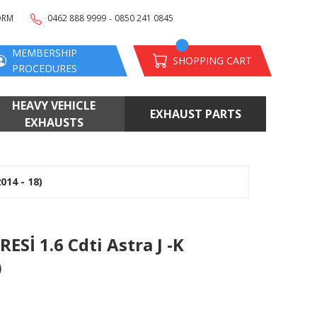
-
ORM
0462 888 9999
0850 241 0845
MEMBERSHIP
SHOPPING CART
PROCEDURES
HEAVY VEHICLE
EXHAUST PARTS
EXHAUSTS
014 - 18)
Sİ 1.6 Cdti Astra J -K
)