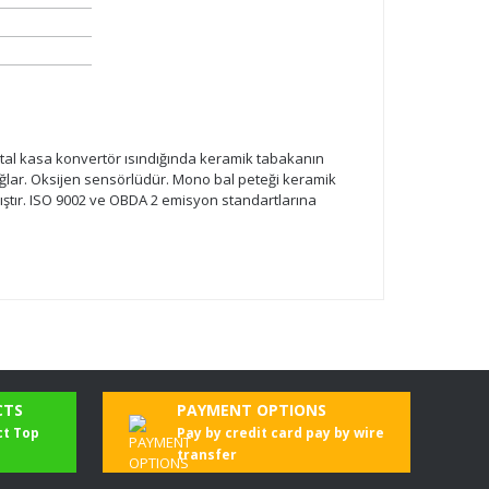
 metal kasa konvertör ısındığında keramik tabakanın
sağlar. Oksijen sensörlüdür. Mono bal peteği keramik
ıştır. ISO 9002 ve OBDA 2 emisyon standartlarına
CTS
PAYMENT OPTIONS
ct Top
Pay by credit card pay by wire
transfer