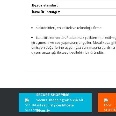
Egzoz standardı
İlave Ürün/Bilgi 2
Sektör lideri, en kaliteli ve teknolojik firma.
Katalitik konvertör. Paslanmaz çelikten imal edilmiş
titreşmesini ve ses yapmasını engeller. Metal kasa gir
emisyon değerlerine uygun gaz salınmasına yardımcı ol
uygun arıza ışığı ile tespit edilebilir bir üründür.
Katalitik konvertörler ve partikül
SECURE SHOPPING
Katalizörler
Secure shopping with 256 bit
Katalitik konvertörün ömrü en az 100.000 km ol
ssl security certificate
Security
Dış hasar