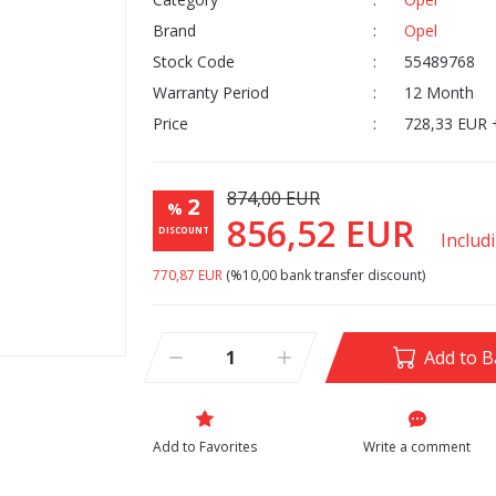
Brand
Opel
Stock Code
55489768
Warranty Period
12 Month
Price
728,33 EUR 
874,00 EUR
2
%
856,52 EUR
DISCOUNT
Includ
770,87 EUR
(%10,00 bank transfer discount)
Add to B
Write a comment