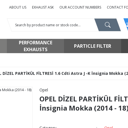
ABOUT US
EXHAUST ASK
OUR ACCOUNT NUMBERS
CONTACT F
PERFORMANCE
PARTICLE FILTER
EXHAUSTS
 DİZEL PARTİKÜL FİLTRESİ 1.6 Cdti Astra J -K İnsignia Mokka (2
Opel
OPEL DİZEL PARTİKÜL FİLTRE
İnsignia Mokka (2014 - 18
Category
Opel