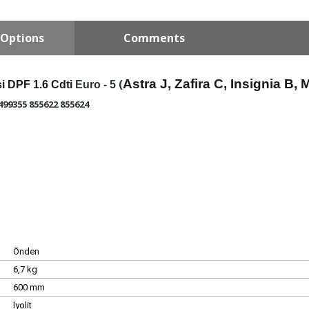
Options
Comments
(
Astra J, Zafira C, Insignia B,
si DPF 1.6 Cdti
Euro - 5
499355 855622 855624
Önden
6,7 kg
600 mm
İyolit