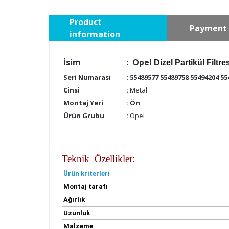
Product
Payment 
information
İsim
: Opel
Dizel Partikül Filtre
Seri Numarası
: 55489577 55489758 55494204 55
Cinsi
:
Metal
Montaj Yeri
: Ön
Ürün Grubu
:
Opel
Teknik Özellikler:
Ürün kriterleri
Montaj tarafı
Ağırlık
Uzunluk
Malzeme