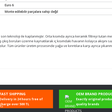
Euro 6
Monte edilebilir parçalara sahip değil
 son teknoloji ile kaplanmıştır. Orta kısımda ayrıca keramik filtreyi tutan
iş çıkış boruları üzerine kaynatılarak iç kısımdaki havanın kolayca akışını 
ur. Tüm ürünler üretim prosesinde yağa ve kırıntılara karşı ayrıca yıkanm
 filtreleri hakkında önemli bilgiler
Be the first to comment on this product!
FAST SHIPPING
OEM BRAND PRODU
Delivery in 24 hours free of
Exactly original produ
malıdır. Eğer değilse, bunun başlıca nedeni şunlardır:
Write a Comment
charge over 500 TL
quality brands