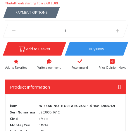
*Installments starting from 8,68 EUR!
PAYMENT OPTIONS
Add to Basket
Buy Now
Write a comment
Recommend
Price Opinion News
Product information
İsim
:NİSSAN NOTE ORTA EGZOZ 1.4İ 16V (2007-12)
Seri Numarası
:
20300BH61C
Cinsi
:
Metal
Montaj Yeri
: Orta