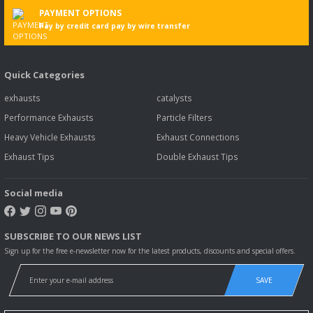
Ürün numarası
5
PAYMENT OPTIONS
GTIN/EAN
Pay by credit card pay by wire transfer
Paketleme birimi
1
Paketleme Birimi Başına Miktar
Quick Categories
Durum
N
exhausts
catalysts
Motorlu taşıtın görüntüsü
Performance Exhausts
Particle Filters
Heavy Vehicle Exhausts
Exhaust Connections
Exhaust Tips
Double Exhaust Tips
Motorlu taşıt detayları
Social media
Teknik Veriler
Motorlu taşıt tipi
N
Model yılı
0
SUBSCRIBE TO OUR NEWS LIST
Performans
6
Sign up for the free e-newsletter now for the latest products, discounts and special offers.
Motor hacmi
1
SAVE
Silindirler
4
Valfler
4