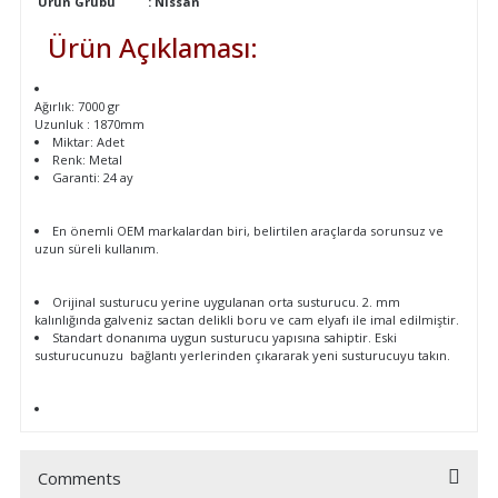
Ürün Grubu
:
Nissan
Ürün Açıklaması:
Ağırlık: 7000 gr
Uzunluk : 1870mm
Miktar: Adet
Renk: Metal
Garanti: 24 ay
En önemli OEM markalardan biri, belirtilen araçlarda sorunsuz ve
uzun süreli kullanım.
Orijinal susturucu yerine uygulanan orta susturucu. 2. mm
kalınlığında galveniz sactan delikli boru ve cam elyafı ile imal edilmiştir.
Standart donanıma uygun susturucu yapısına sahiptir. Eski
susturucunuzu bağlantı yerlerinden çıkararak yeni susturucuyu takın.
Comments