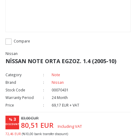
Compare
Nissan
NİSSAN NOTE ORTA EGZOZ. 1.4 (2005-10)
Category
Note
Brand
Nissan
Stock Code
00070431
Warranty Period
24 Month
Price
69,17 EUR + VAT
83,00 EUR
3
%
80,51 EUR
DISCOUNT
Including VAT
72,46 EUR
(%10,00 bank transfer discount)