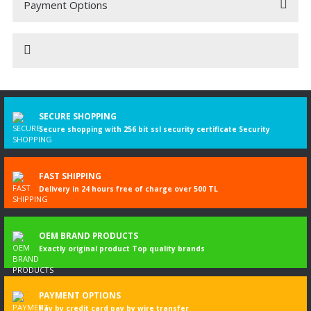
Payment Options
Be the first to comment on this product!
Write a Comment
Yapmak
ISUZU
SECURE SHOPPING
Örnek
D-MAX
Secure shopping with 256 bit ssl security certificate Security
Yıl
6/2012'den itibaren
Motor CC
2499
FAST SHIPPING
Delivery in 24 hours free of charge over 500 TL
Motor Kodu
4JK1
Uzunluk
1720 mm
OEM BRAND PRODUCTS
Ürün
Arka Egzoz Kutusu Susturucusu
Exactly original product Top quality brands
PAYMENT OPTIONS
Pay by credit card pay by wire transfer