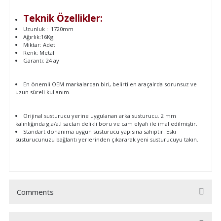
Teknik Özellikler:
Uzunluk : 1720mm
Ağırlık:16Kg
Miktar: Adet
Renk: Metal
Garanti: 24 ay
En önemli OEM markalardan biri, belirtilen araçalrda sorunsuz ve
uzun süreli kullanım.
Orijinal susturucu yerine uygulanan arka susturucu. 2 mm
kalınlığında g.a/a.l sactan delikli boru ve cam elyafı ile imal edilmiştir.
Standart donanıma uygun susturucu yapısına sahiptir. Eski
susturucunuzu bağlantı yerlerinden çıkararak yeni susturucuyu takın.
Comments