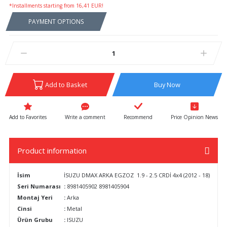
*Installments starting from 16,41 EUR!
PAYMENT OPTIONS
Add to Basket
Buy Now
Write a comment
Recommend
Price Opinion News
Product information
İsim
İSUZU DMAX ARKA EGZOZ 1.9 - 2.5 CRDİ 4x4 (2012 - 18)
Seri Numarası
:
8981405902 8981405904
Montaj Yeri
:
Arka
Cinsi
:
Metal
Ürün Grubu
:
ISUZU