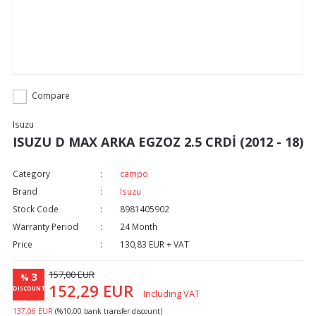
Compare
Isuzu
ISUZU D MAX ARKA EGZOZ 2.5 CRDİ (2012 - 18)
Category
campo
Brand
Isuzu
Stock Code
8981405902
Warranty Period
24 Month
Price
130,83 EUR + VAT
157,00 EUR
3
%
152,29 EUR
DISCOUNT
Including VAT
137,06 EUR
(%10,00 bank transfer discount)