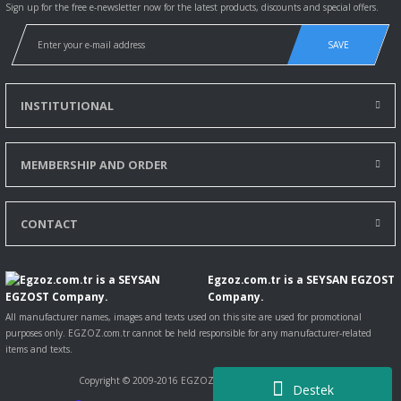
Sign up for the free e-newsletter now for the latest products, discounts and special offers.
SAVE
INSTITUTIONAL
MEMBERSHIP AND ORDER
CONTACT
Egzoz.com.tr is a SEYSAN EGZOST
Company.
All manufacturer names, images and texts used on this site are used for promotional
purposes only. EGZOZ.com.tr cannot be held responsible for any manufacturer-related
items and texts.
Copyright © 2009-2016 EGZOZ.com.tr All rights reserved.
Destek