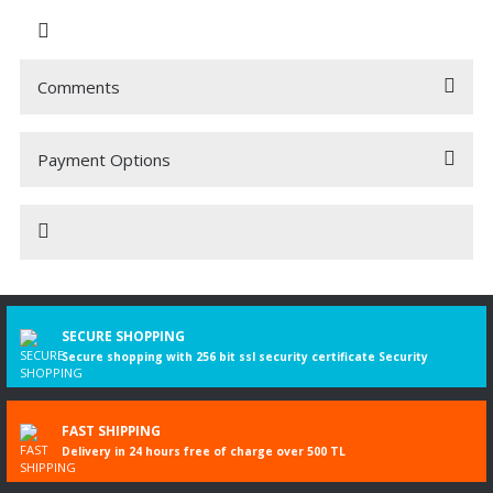
Comments
Payment Options
Be the first to comment on this product!
Write a Comment
18180RSXG10 18180RSXG11 18180RSXG12
SECURE SHOPPING
Secure shopping with 256 bit ssl security certificate Security
FAST SHIPPING
Delivery in 24 hours free of charge over 500 TL