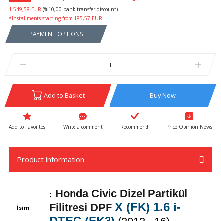
1.549,58 EUR
(%10,00 bank transfer discount)
*Installments starting from 185,57 EUR!
PAYMENT OPTIONS
Add to Basket
Buy Now
Write a comment
Recommend
Price Opinion News
Product information
Honda Civic Dizel Partikül
:
X (FK) 1.6 i-
Filitresi DPF
İsim
DTEC (FK3)