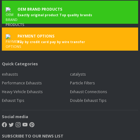
OEM BRAND PRODUCTS
Exactly original product Top quality brands
PAYMENT OPTIONS
Pay by credit card pay by wire transfer
Quick Categories
exhausts
catalysts
Performance Exhausts
Particle Filters
Heavy Vehicle Exhausts
Exhaust Connections
Exhaust Tips
Double Exhaust Tips
Social media
SUBSCRIBE TO OUR NEWS LIST