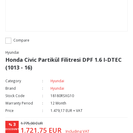
Compare
Hyundai
Honda Civic Partikül Filitresi DPF 1.6 I-DTEC
(1013 - 16)
Category
Hyundai
Brand
Hyundai
Stock Code
18180RSXG10
Warranty Period
12 Month
Price
1.479,17 EUR + VAT
1.775,00 EUR
3
%
1.721,75 EUR
DISCOUNT
Including VAT