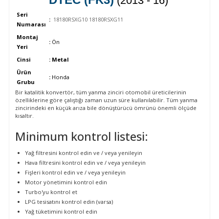
(2013 - 16)
Seri
:
18180RSXG10 18180RSXG11
Numarası
Montaj
:
Ön
Yeri
Cinsi
: Metal
Ürün
:
Honda
Grubu
Bir katalitik konvertör, tüm yanma zinciri otomobil üreticilerinin
özelliklerine göre çalıştığı zaman uzun süre kullanılabilir. Tüm yanma
zincirindeki en küçük arıza bile dönüştürücü ömrünü önemli ölçüde
kısaltır.
Minimum kontrol listesi:
Yağ filtresini kontrol edin ve / veya yenileyin
Hava filtresini kontrol edin ve / veya yenileyin
Fişleri kontrol edin ve / veya yenileyin
Motor yönetimini kontrol edin
Turbo'yu kontrol et
LPG tesisatını kontrol edin (varsa)
Yağ tüketimini kontrol edin