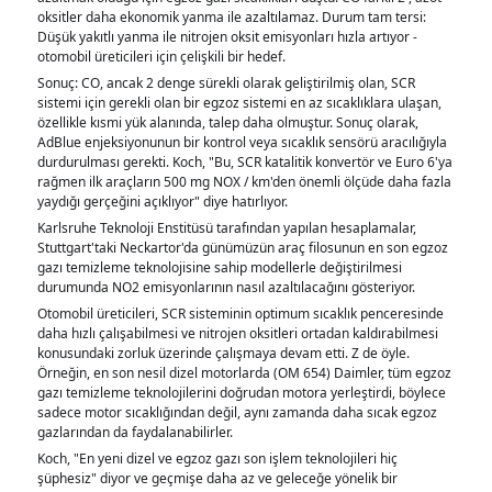
oksitler daha ekonomik yanma ile azaltılamaz. Durum tam tersi:
Düşük yakıtlı yanma ile nitrojen oksit emisyonları hızla artıyor -
otomobil üreticileri için çelişkili bir hedef.
Sonuç: CO, ancak 2 denge sürekli olarak geliştirilmiş olan, SCR
sistemi için gerekli olan bir egzoz sistemi en az sıcaklıklara ulaşan,
özellikle kısmi yük alanında, talep daha olmuştur. Sonuç olarak,
AdBlue enjeksiyonunun bir kontrol veya sıcaklık sensörü aracılığıyla
durdurulması gerekti. Koch, "Bu, SCR katalitik konvertör ve Euro 6'ya
rağmen ilk araçların 500 mg NOX / km'den önemli ölçüde daha fazla
yaydığı gerçeğini açıklıyor" diye hatırlıyor.
Karlsruhe Teknoloji Enstitüsü tarafından yapılan hesaplamalar,
Stuttgart'taki Neckartor'da günümüzün araç filosunun en son egzoz
gazı temizleme teknolojisine sahip modellerle değiştirilmesi
durumunda NO2 emisyonlarının nasıl azaltılacağını gösteriyor.
Otomobil üreticileri, SCR sisteminin optimum sıcaklık penceresinde
daha hızlı çalışabilmesi ve nitrojen oksitleri ortadan kaldırabilmesi
konusundaki zorluk üzerinde çalışmaya devam etti. Z de öyle.
Örneğin, en son nesil dizel motorlarda (OM 654) Daimler, tüm egzoz
gazı temizleme teknolojilerini doğrudan motora yerleştirdi, böylece
sadece motor sıcaklığından değil, aynı zamanda daha sıcak egzoz
gazlarından da faydalanabilirler.
Koch, "En yeni dizel ve egzoz gazı son işlem teknolojileri hiç
şüphesiz" diyor ve geçmişe daha az ve geleceğe yönelik bir