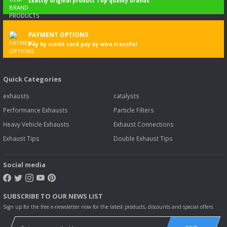
Exactly original product Top quality brands
PAYMENT OPTIONS
Pay by credit card pay by wire transfer
Quick Categories
exhausts
catalysts
Performance Exhausts
Particle Filters
Heavy Vehicle Exhausts
Exhaust Connections
Exhaust Tips
Double Exhaust Tips
Social media
SUBSCRIBE TO OUR NEWS LIST
Sign up for the free e-newsletter now for the latest products, discounts and special offers.