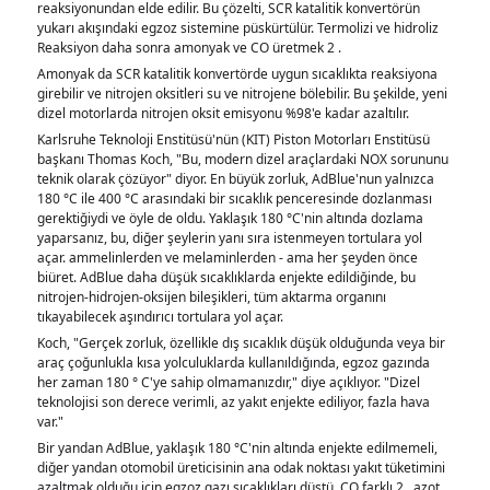
reaksiyonundan elde edilir. Bu çözelti, SCR katalitik konvertörün
yukarı akışındaki egzoz sistemine püskürtülür. Termolizi ve hidroliz
Reaksiyon daha sonra amonyak ve CO üretmek 2 .
Amonyak da SCR katalitik konvertörde uygun sıcaklıkta reaksiyona
girebilir ve nitrojen oksitleri su ve nitrojene bölebilir. Bu şekilde, yeni
dizel motorlarda nitrojen oksit emisyonu %98'e kadar azaltılır.
Karlsruhe Teknoloji Enstitüsü'nün (KIT) Piston Motorları Enstitüsü
başkanı Thomas Koch, "Bu, modern dizel araçlardaki NOX sorununu
teknik olarak çözüyor" diyor. En büyük zorluk, AdBlue'nun yalnızca
180 °C ile 400 °C arasındaki bir sıcaklık penceresinde dozlanması
gerektiğiydi ve öyle de oldu. Yaklaşık 180 °C'nin altında dozlama
yaparsanız, bu, diğer şeylerin yanı sıra istenmeyen tortulara yol
açar. ammelinlerden ve melaminlerden - ama her şeyden önce
biüret. AdBlue daha düşük sıcaklıklarda enjekte edildiğinde, bu
nitrojen-hidrojen-oksijen bileşikleri, tüm aktarma organını
tıkayabilecek aşındırıcı tortulara yol açar.
Koch, "Gerçek zorluk, özellikle dış sıcaklık düşük olduğunda veya bir
araç çoğunlukla kısa yolculuklarda kullanıldığında, egzoz gazında
her zaman 180 ° C'ye sahip olmamanızdır," diye açıklıyor. "Dizel
teknolojisi son derece verimli, az yakıt enjekte ediliyor, fazla hava
var."
Bir yandan AdBlue, yaklaşık 180 °C'nin altında enjekte edilmemeli,
diğer yandan otomobil üreticisinin ana odak noktası yakıt tüketimini
azaltmak olduğu için egzoz gazı sıcaklıkları düştü. CO farklı 2 , azot