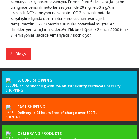
kamuoyu tartışmasını savunuyor. En yeni Euro 6 dizel araçlar şehir
trafiğinde benzinli motorlar seviyesinde 20 mg ile 50 mg/km
arasında NOX emisyonuna sahiptir. “CO 2 benzinli motorla
karşılaştırıldığında dizel motor sürücüsünün avantajı da
tartışılmazdır . Ek CO benzin sürücüler potansiyel müşteriler
dizelden yeni araçların sadece% 1'lik bir değişiklik 2 en az 5000 ton /
yıl emisyonları sadece Almanya'da,” Koch diyor.
All Blogs
SECURE SHOPPING
Secure shopping with 256 bit ssl security certificate Security
FAST SHIPPING
Delivery in 24 hours free of charge over 500 TL
OEM BRAND PRODUCTS