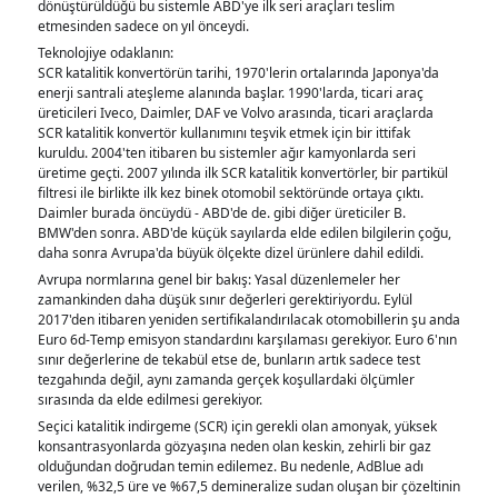
dönüştürüldüğü bu sistemle ABD'ye ilk seri araçları teslim
etmesinden sadece on yıl önceydi.
Teknolojiye odaklanın:
SCR katalitik konvertörün tarihi, 1970'lerin ortalarında Japonya'da
enerji santrali ateşleme alanında başlar. 1990'larda, ticari araç
üreticileri Iveco, Daimler, DAF ve Volvo arasında, ticari araçlarda
SCR katalitik konvertör kullanımını teşvik etmek için bir ittifak
kuruldu. 2004'ten itibaren bu sistemler ağır kamyonlarda seri
üretime geçti. 2007 yılında ilk SCR katalitik konvertörler, bir partikül
filtresi ile birlikte ilk kez binek otomobil sektöründe ortaya çıktı.
Daimler burada öncüydü - ABD'de de. gibi diğer üreticiler B.
BMW'den sonra. ABD'de küçük sayılarda elde edilen bilgilerin çoğu,
daha sonra Avrupa'da büyük ölçekte dizel ürünlere dahil edildi.
Avrupa normlarına genel bir bakış: Yasal düzenlemeler her
zamankinden daha düşük sınır değerleri gerektiriyordu. Eylül
2017'den itibaren yeniden sertifikalandırılacak otomobillerin şu anda
Euro 6d-Temp emisyon standardını karşılaması gerekiyor. Euro 6'nın
sınır değerlerine de tekabül etse de, bunların artık sadece test
tezgahında değil, aynı zamanda gerçek koşullardaki ölçümler
sırasında da elde edilmesi gerekiyor.
Seçici katalitik indirgeme (SCR) için gerekli olan amonyak, yüksek
konsantrasyonlarda gözyaşına neden olan keskin, zehirli bir gaz
olduğundan doğrudan temin edilemez. Bu nedenle, AdBlue adı
verilen, %32,5 üre ve %67,5 demineralize sudan oluşan bir çözeltinin