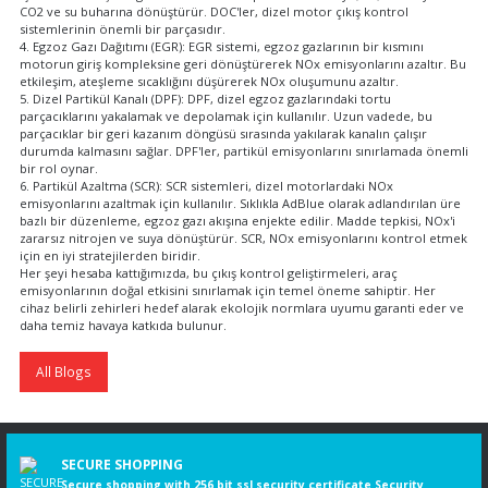
CO2 ve su buharına dönüştürür. DOC'ler, dizel motor çıkış kontrol
sistemlerinin önemli bir parçasıdır.
4. Egzoz Gazı Dağıtımı (EGR): EGR sistemi, egzoz gazlarının bir kısmını
motorun giriş kompleksine geri dönüştürerek NOx emisyonlarını azaltır. Bu
etkileşim, ateşleme sıcaklığını düşürerek NOx oluşumunu azaltır.
5. Dizel Partikül Kanalı (DPF): DPF, dizel egzoz gazlarındaki tortu
parçacıklarını yakalamak ve depolamak için kullanılır. Uzun vadede, bu
parçacıklar bir geri kazanım döngüsü sırasında yakılarak kanalın çalışır
durumda kalmasını sağlar. DPF'ler, partikül emisyonlarını sınırlamada önemli
bir rol oynar.
6. Partikül Azaltma (SCR): SCR sistemleri, dizel motorlardaki NOx
emisyonlarını azaltmak için kullanılır. Sıklıkla AdBlue olarak adlandırılan üre
bazlı bir düzenleme, egzoz gazı akışına enjekte edilir. Madde tepkisi, NOx'i
zararsız nitrojen ve suya dönüştürür. SCR, NOx emisyonlarını kontrol etmek
için en iyi stratejilerden biridir.
Her şeyi hesaba kattığımızda, bu çıkış kontrol geliştirmeleri, araç
emisyonlarının doğal etkisini sınırlamak için temel öneme sahiptir. Her
cihaz belirli zehirleri hedef alarak ekolojik normlara uyumu garanti eder ve
daha temiz havaya katkıda bulunur.
All Blogs
SECURE SHOPPING
Secure shopping with 256 bit ssl security certificate Security