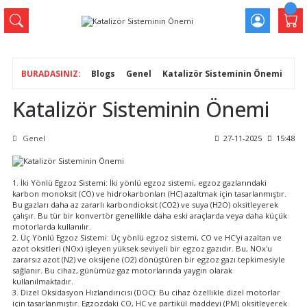
Blogs
Genel
Katalizör Sisteminin Önemi
Katalizör Sisteminin Önemi
Genel
27-11-2025
15:48
1. İki Yönlü Egzoz Sistemi: İki yönlü egzoz sistemi, egzoz gazlarındaki
karbon monoksit (CO) ve hidrokarbonları (HC) azaltmak için tasarlanmıştır.
Bu gazları daha az zararlı karbondioksit (CO2) ve suya (H2O) oksitleyerek
çalışır. Bu tür bir konvertör genellikle daha eski araçlarda veya daha küçük
motorlarda kullanılır.
2. Üç Yönlü Egzoz Sistemi: Üç yönlü egzoz sistemi, CO ve HC'yi azaltan ve
azot oksitleri (NOx) işleyen yüksek seviyeli bir egzoz gazıdır. Bu, NOx'u
zararsız azot (N2) ve oksijene (O2) dönüştüren bir egzoz gazı tepkimesiyle
sağlanır. Bu cihaz, günümüz gaz motorlarında yaygın olarak
kullanılmaktadır.
3. Dizel Oksidasyon Hızlandırıcısı (DOC): Bu cihaz özellikle dizel motorlar
için tasarlanmıştır. Egzozdaki CO, HC ve partikül maddeyi (PM) oksitleyerek